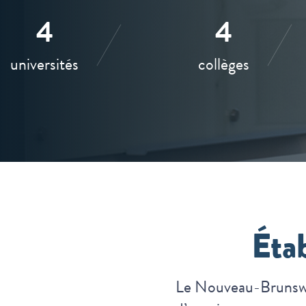
4
4
universités
collèges
Éta
Le Nouveau-Brunswic