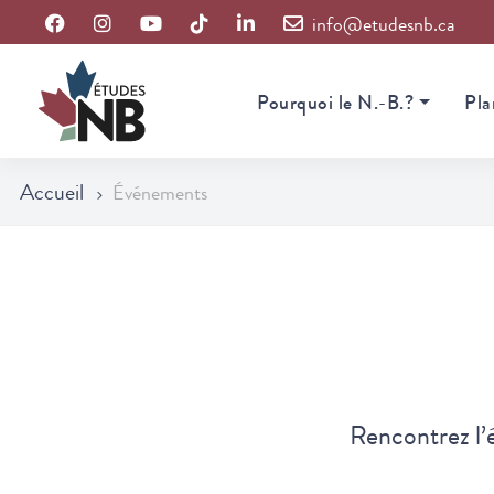
ac.bnsedute@ofni
Pourquoi le N.-B.?
Pla
Accueil
Événements
Rencontrez l’