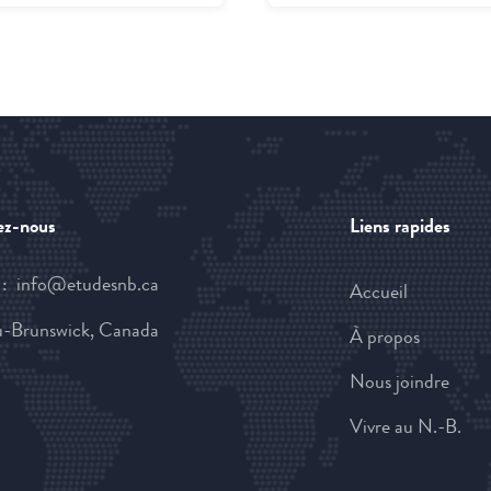
ez-nous
Liens rapides
 :
ac.bnsedute@ofni
Accueil
-Brunswick, Canada
À propos
Nous joindre
Vivre au N.-B.